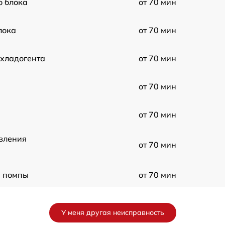
о блока
от 70 мин
лока
от 70 мин
 хладогента
от 70 мин
от 70 мин
от 70 мин
вления
от 70 мин
 помпы
от 70 мин
онера
от 70 мин
У меня другая неисправность