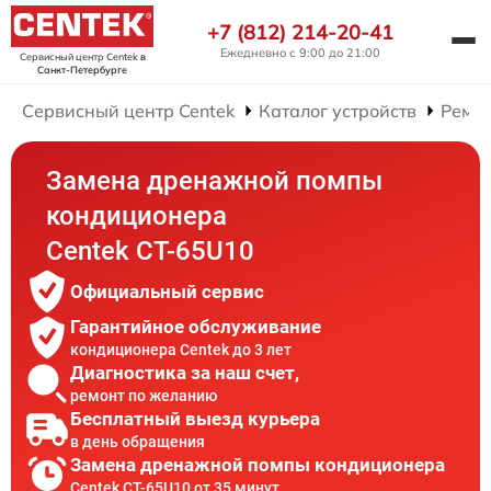
+7 (812) 214-20-41
Ежедневно с 9:00 до 21:00
Сервисный центр Centek
в
Санкт-Петербурге
Сервисный центр Centek
Каталог устройств
Ремо
Замена дренажной помпы
кондиционера
Centek CT-65U10
Официальный сервис
Гарантийное обслуживание
кондиционера Centek до 3 лет
Диагностика за наш счет,
ремонт по желанию
Бесплатный выезд курьера
в день обращения
Замена дренажной помпы кондиционера
Centek CT-65U10 от 35 минут